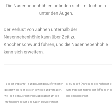
Die Nasennebenhöhlen befinden sich im Jochbein
unter den Augen.
Der Verlust von Zähnen unterhalb der
Nasennebenhöhle kann über Zeit zu
Knochenschwund führen, und die Nasennebenhöhle
kann sich erweitern.
Falls ein Implantat in ungenügenden Kieferknochen
Ein Sinuslift (Anhebung des Kieferhöhl
gesetzt wird, kann es sich bewegen und versagen,
wird mit einer zeitweiligen Öffnung in e
weil es nicht ausreichende Stabilität hat um den
Regionen begonnen.
Kräften beim Beißen und Kauen zu widerstehen.