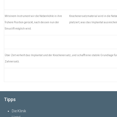
Mit einem Instrument wir die Nebenhöhle in ihre
Knochenersatzmaterial wird in die Neb
frühere Position gerückt, nach dessen nun der
platziert, was das Implantat ausreichen
Sinuslift möglich wird.
Über Zeit verheilt das Implantat und der Knochenersatz, und schafft eine stabile Grundlage fü
Zahnersatz.
Tipps
Die Klinik