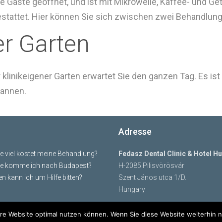
e Gäste geöffnet, und ist mit Mikrowelle, Kaffee- und G
stattet. Hier können Sie sich zwischen zwei Behandlunge
r Garten
 klinikeigener Garten erwartet Sie den ganzen Tag. Es ist
annen.
Adresse
e viel kostet meine Behandlung?
Fedasz Dental Clinic & Hotel H
e komme ich nach Budapest?
H-2085 Pilisvörösvár
n kann ich um Hilfe bitten?
Szent János utca 1/D.
Hungary
re Website optimal nutzen können. Wenn Sie diese Website weiterhin nu