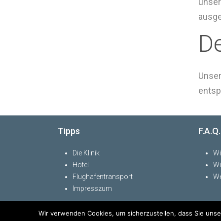
unser
ausge
De
Unser
entsp
Tipps
F.A.Q.
Die Klinik
Wi
Hotel
Wi
Flughafentransport
We
Impresszum
Wir verwenden Cookies, um sicherzustellen, dass Sie unse