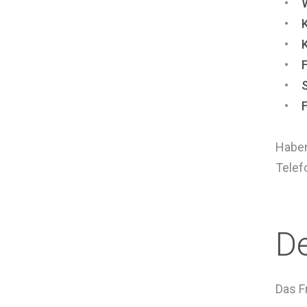
Haben
Telef
De
Das F