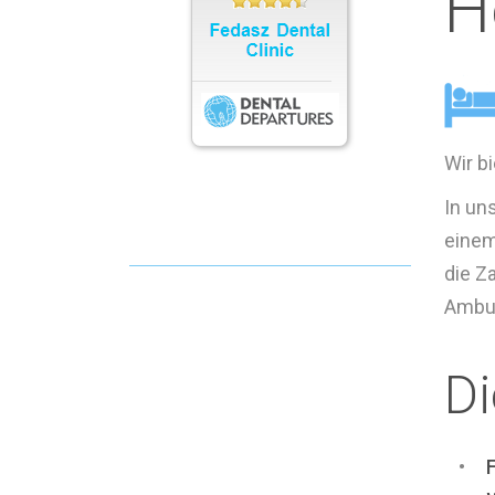
H
Wir b
In un
einem
die Z
Ambul
Di