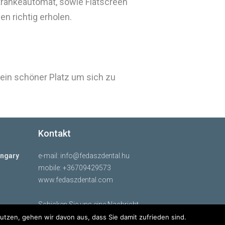
etränkeautomat, sowie Flatscreen
n richtig erholen.
 ein schöner Platz um sich zu
Kontakt
ungary
e-mail:
info@fedaszdental.hu
mobile: +36709429573
www.fedaszdental.com
Schicken Sie uns eine Nachricht
tzen, gehen wir davon aus, dass Sie damit zufrieden sind.